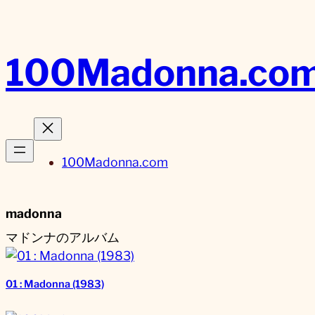
内
容
を
100Madonna.co
ス
キ
ッ
プ
100Madonna.com
madonna
マドンナのアルバム
01 : Madonna (1983)